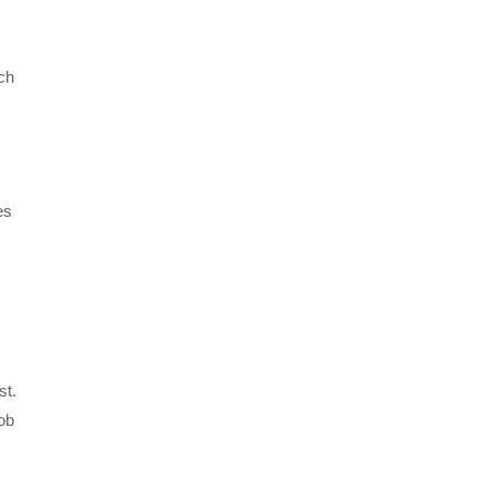
ach
es
st.
ob