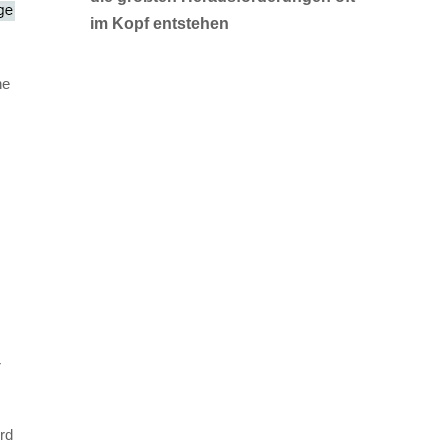
im Kopf entstehen
ne
r
rd