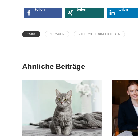
teilen
teilen
teilen
TAGS
#PRAXEN
#THERMODESINFEKTOREN
Ähnliche Beiträge