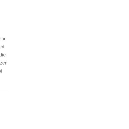
wenn
ert
die
tzen
t